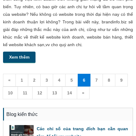
biến. Tuy nhiên, có bao giờ các anh chị tự hỏi về tầm quan trọng
của website? Nếu không có website trong thời đại hiện nay có thể
kinh doanh thuận lợi không? Trong bài viết này, brandinfo.biz sẽ
giải đáp những thắc mắc này của anh chị, cũng như tư vấn những
khúc mắc về thiết kế website kinh doanh, website bán hàng, thiết
kế website khách sạn,vv cho quý anh chị.
Xem thêm
«
1
2
3
4
5
6
7
8
9
10
11
12
13
14
»
Blog kiến thức
Các chỉ số của trang đích bạn cần quan