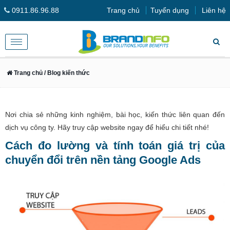
0911.86.96.88
Trang chủ
Tuyển dụng
Liên hệ
Toggle
navigation
Trang chủ
/ Blog kiến thức
Nơi chia sẻ những kinh nghiệm, bài học, kiến thức liên quan đến
dịch vụ công ty. Hãy truy cập website ngay để hiểu chi tiết nhé!
Cách đo lường và tính toán giá trị của
chuyển đổi trên nền tảng Google Ads