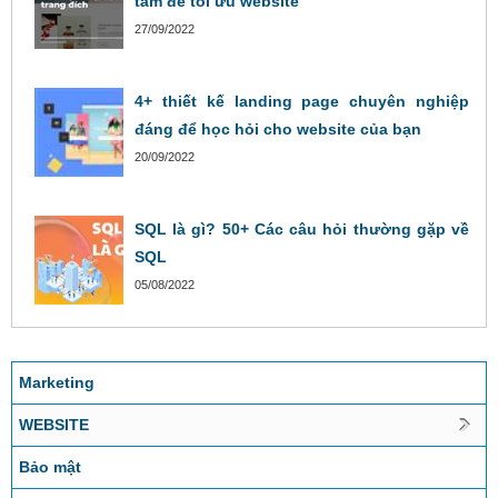
tâm để tối ưu website
27/09/2022
4+ thiết kế landing page chuyên nghiệp
đáng để học hỏi cho website của bạn
20/09/2022
SQL là gì? 50+ Các câu hỏi thường gặp về
SQL
05/08/2022
Marketing
WEBSITE
Bảo mật