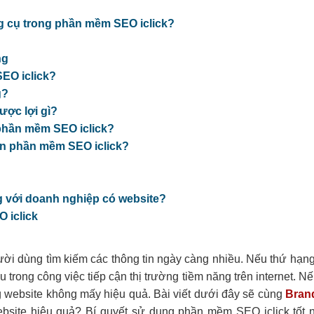
ng cụ trong phần mềm SEO iclick?
ng
SEO iclick?
ng?
được lợi gì?
 phần mềm SEO iclick?
ên phần mềm SEO iclick?
ng với doanh nghiệp có website?
O iclick
gười dùng tìm kiếm các thông tin ngày càng nhiều. Nếu thứ hạn
 trong công việc tiếp cận thị trường tiềm năng trên internet. N
g website không mấy hiệu quả. Bài viết dưới đây sẽ cùng
Brand
site hiệu quả? Bí quyết sử dụng phần mềm SEO iclick tốt n