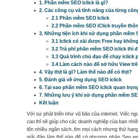
1. Phần mềm SEO iclick là gì?
2. Các công cụ và tính năng của từng cô
2.1 Phần mềm SEO Iclick
2.2 Phần mềm SEO iClick truyền thô
3. Những tiện ích khi sử dụng phần mềm 
3.1 Iclick có xài được Free hay khô
3.2 Trả phí phần mềm SEO iclick thì 
3.3 Quá trình chủ đạo để chạy iclick
3.4 Làm cách nào để sở hữu View tr
4. Vậy thịt là gì? Làm thế nào để có thịt?
5. Đánh giá về ứng dụng SEO iclick
6. Tại sao phần mềm SEO iclick quan trọ
7. Những lưu ý khi sử dụng phần mềm SE
Kết luận
Với sự phát triển như vũ bão của internet. Việc n
cao thì sẽ giúp cho các doanh nghiệp của bạn nhiều
tốn nhiều ngân sách, tìm mọi cách nhưng thứ hạn
giải đáp làm thế nào để có phương pháp Seo web