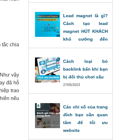
nhất
28/11/2024
Lead magnet là gì?
Cách tạo lead
magnet HÚT KHÁCH
khó cưỡng đến
 tắc chia
khách hàng.
30/05/2023
Cách loại bỏ
backlink bẩn khi bạn
 Như vậy
bị đối thủ chơi xấu
nay đã hỗ
27/05/2023
hiệp trao
nhiên nếu
Các chỉ số của trang
đích bạn cần quan
tâm để tối ưu
website
27/09/2022