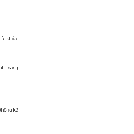
 từ khóa,
kênh mạng
 thống kê