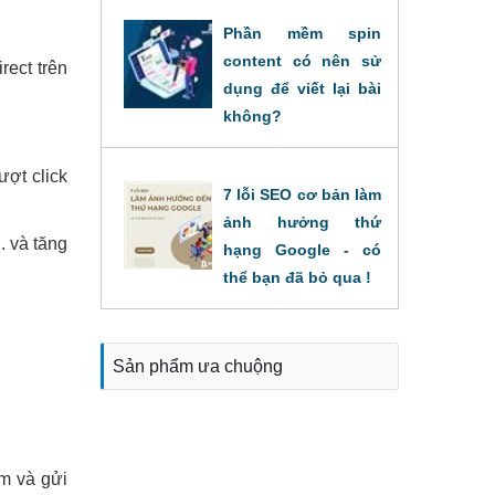
Phần mềm spin
content có nên sử
rect trên
dụng để viết lại bài
không?
31/08/2022
ượt click
7 lỗi SEO cơ bản làm
ảnh hưởng thứ
. và tăng
hạng Google - có
thể bạn đã bỏ qua !
16/08/2022
Sản phẩm ưa chuộng
óm và gửi