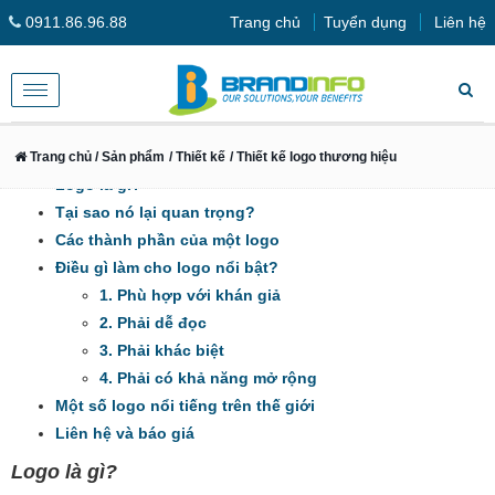
0911.86.96.88
Trang chủ
Tuyển dụng
Liên hệ
Toggle
navigation
Trang chủ
/ Sản phẩm
/ Thiết kế
/ Thiết kế logo thương hiệu
Logo là gì?
Tại sao nó lại quan trọng?
Các thành phần của một logo
Điều gì làm cho logo nổi bật?
1. Phù hợp với khán giả
2. Phải dễ đọc
3. Phải khác biệt
4. Phải có khả năng mở rộng
Một số logo nổi tiếng trên thế giới
Liên hệ và báo giá
Logo là gì?