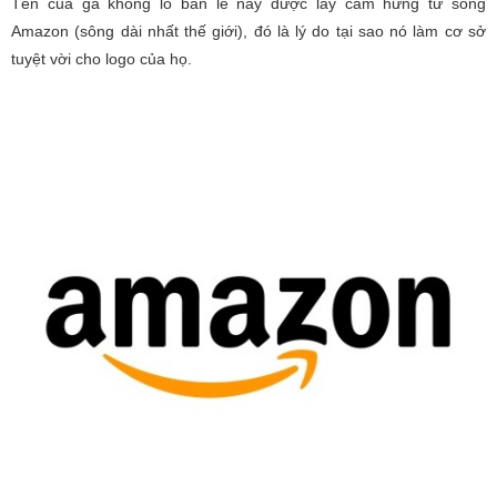
Tên của gã khổng lồ bán lẻ này được lấy cảm hứng từ sông
Amazon (sông dài nhất thế giới), đó là lý do tại sao nó làm cơ sở
tuyệt vời cho logo của họ.