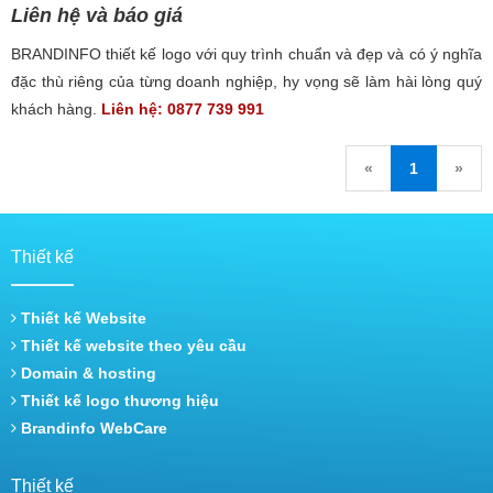
Liên hệ và báo giá
BRANDINFO thiết kế logo với quy trình chuẩn và đẹp và có ý nghĩa
đặc thù riêng của từng doanh nghiệp, hy vọng sẽ làm hài lòng quý
khách hàng.
Liên hệ: 0877 739 991
«
1
»
Thiết kế
Thiết kế Website
Thiết kế website theo yêu cầu
Domain & hosting
Thiết kế logo thương hiệu
Brandinfo WebCare
Thiết kế