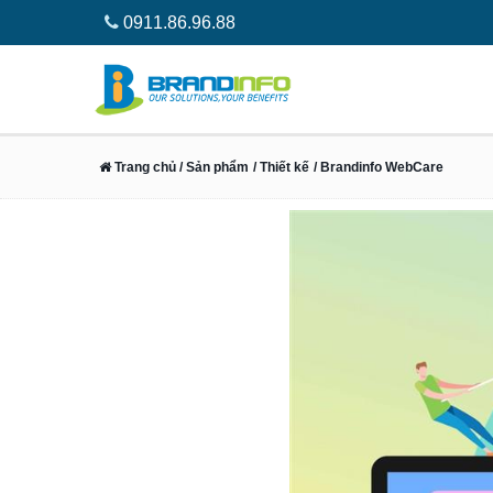
0911.86.96.88
Website được xem như là “ngôi nhà” của doanh nghiệp t
Trang chủ
/ Sản phẩm
/ Thiết kế
/ Brandinfo WebCare
chăm sóc Website
cũng xuất hiện ngày càng nhiều và p