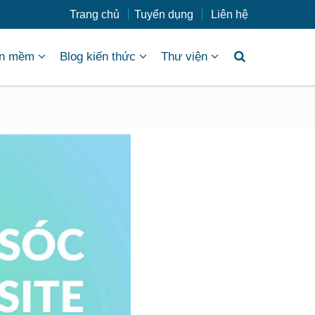
Trang chủ
Tuyển dụng
Liên hệ
n mềm
Blog kiến thức
Thư viện
 bảo được chăm sóc kỹ lưỡng, toàn diện. Do đó,
dịch vụ