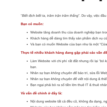
“
Biết địch biết ta, trăm trận trăm thắng
”. Do vậy, việc đầ
Bạn có muốn:
Website tăng doanh thu của doanh nghiệp bạn tr
Khách hàng dễ dàng tìm thấy sản phẩm dịch vụ củ
Và bạn có muốn Website của bạn như là một “Cửa 
Thực tế nhiều khách hàng đang gặp phải các vấn đề
Làm Website với chi phí rất đắt nhưng rồi lại
“bỏ 
bạn.
Nhân sự bạn
không chuyên đ
ể bảo trì, sửa lỗi Web
Nhân sự bạn
không chuyên đ
ể viết nội dung & th
Bạn ngại phải bỏ ra số tiền lớn thuê IT & thuê nhân
Và vấn đề chỉnh ở đây là:
Nội dung website tất cả đều cũ, không đa dạng, n