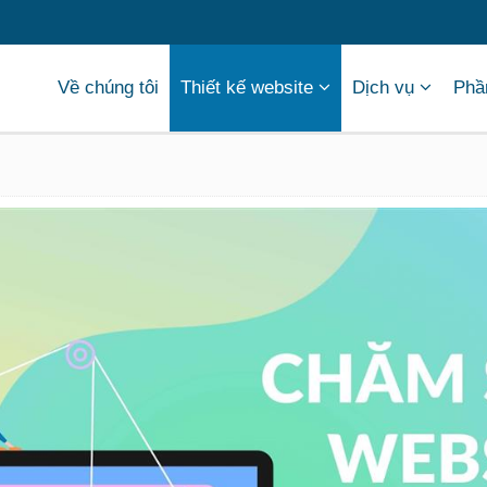
Về chúng tôi
Thiết kế website
Dịch vụ
Phầ
rên nền tảng Internet. Một Website đạt yêu cầu phải vừa đẹp vừa đảm
hổ biến.