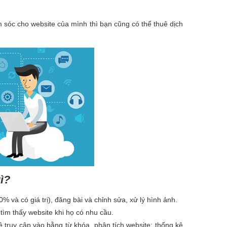
sóc cho website của mình thì bạn cũng có thể thuê dịch
ì?
0% và có giá trị), đăng bài và chỉnh sửa, xử lý hình ảnh.
ìm thấy website khi họ có nhu cầu.
ê truy cập vào bằng từ khóa, phân tích website; thống kê