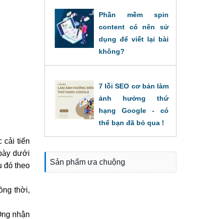
Phần mềm spin
content có nên sử
dụng để viết lại bài
không?
31/08/2022
7 lỗi SEO cơ bản làm
ảnh hưởng thứ
hạng Google - có
thể bạn đã bỏ qua !
16/08/2022
cải tiến 
bày dưới 
Sản phẩm ưa chuộng
 đó theo 
ng thời, 
Ông nhận 