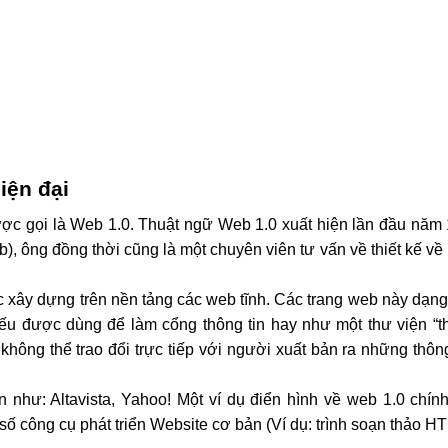
iện đại
ợc gọi là Web 1.0. Thuật ngữ Web 1.0 xuất hiện lần đầu năm 
b), ông đồng thời cũng là một chuyên viên tư vấn về thiết kế về 
ây dựng trên nền tảng các web tĩnh. Các trang web này dạng 
ếu được dùng để làm cổng thông tin hay như một thư viện “thô
hông thể trao đổi trực tiếp với người xuất bản ra những thông 
như: Altavista, Yahoo! Một ví dụ điển hình về web 1.0 chính
 số công cụ phát triển Website cơ bản (Ví dụ: trình soạn thảo HT