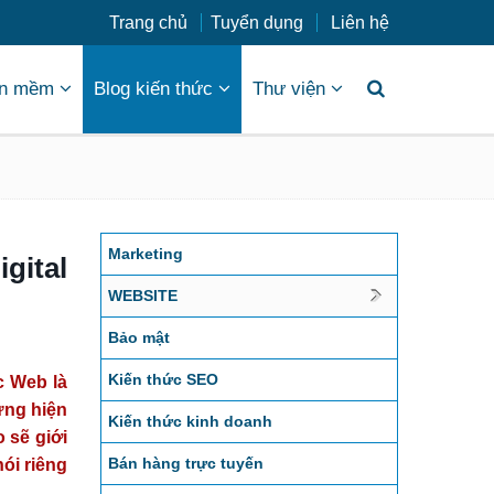
Trang chủ
Tuyển dụng
Liên hệ
n mềm
Blog kiến thức
Thư viện
Marketing
ital
WEBSITE
Bảo mật
Kiến thức SEO
c Web là
ưng hiện
Kiến thức kinh doanh
 sẽ giới
Bán hàng trực tuyến
ói riêng