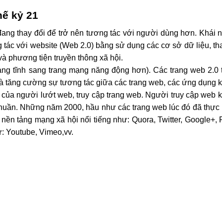
hế kỷ 21
đang thay đổi để trở nên tương tác với người dùng hơn. Khái 
 tác với website (Web 2.0) bằng sử dụng các cơ sở dữ liệu, tha
và phương tiện truyền thông xã hội.
ạng tĩnh sang trang mạng năng động hơn). Các trang web 2.0 t
à tăng cường sự tương tác giữa các trang web, các ứng dụng 
 của người lướt web, truy cập trang web. Người truy cập web k
 thuần. Những năm 2000, hầu như các trang web lúc đó đã thực 
nền tảng mạng xã hội nổi tiếng như: Quora, Twitter, Google+, Pi
ư: Youtube, Vimeo,vv.