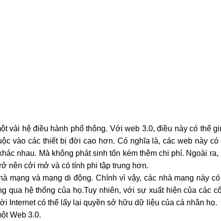
t vài hệ điều hành phổ thông. Với web 3.0, điều này có thể giú
c vào các thiết bị đời cao hơn. Có nghĩa là, các web này có 
hác nhau. Mà không phát sinh tốn kém thêm chi phí. Ngoài ra,
rở nên cởi mở và có tính phi tập trung hơn.
hà mạng và mạng di động. Chính vì vậy, các nhà mạng này có 
ông qua hệ thống của họ.Tuy nhiên, với sự xuất hiện của các c
i Internet có thể lấy lại quyền sở hữu dữ liệu của cá nhân họ. 
một Web 3.0.