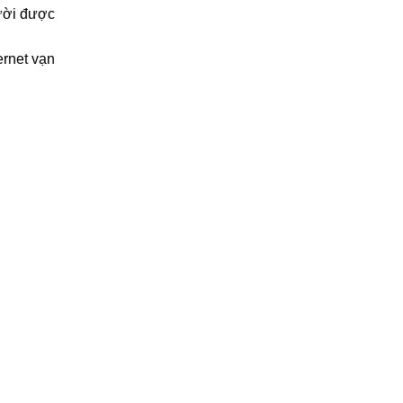
ười được 
rnet vạn 