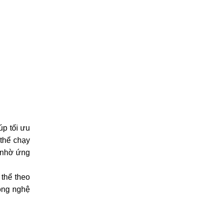
p tối ưu 
thể chạy 
 nhờ ứng 
thể theo 
ông nghệ 