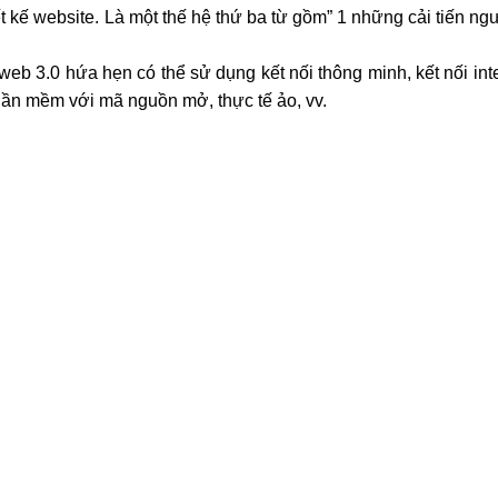
ết kế website. Là một thế hệ thứ ba từ gồm” 1 những cải tiến ng
web 3.0 hứa hẹn có thể sử dụng kết nối thông minh, kết nối inte
hần mềm với mã nguồn mở, thực tế ảo, vv.