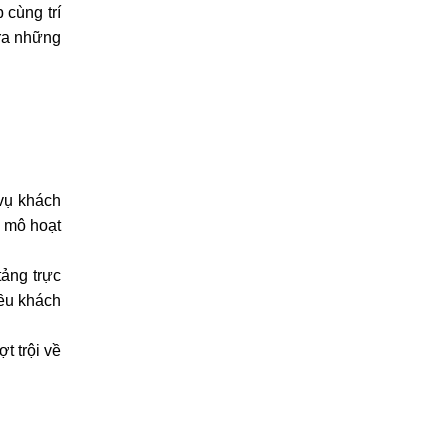
cùng trí 
ra những 
ụ khách 
 mô hoạt 
ng trực 
ều khách 
 trội về 