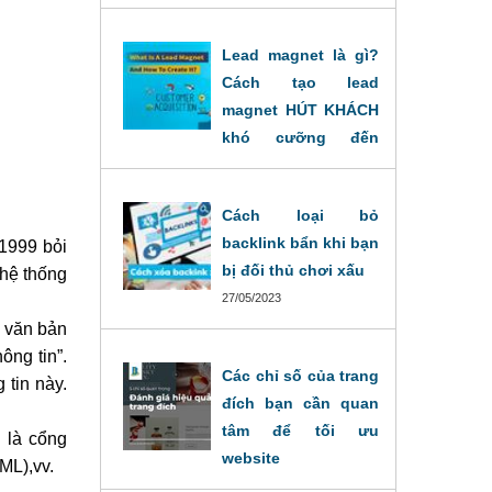
nhất
28/11/2024
Lead magnet là gì?
Cách tạo lead
magnet HÚT KHÁCH
khó cưỡng đến
khách hàng.
30/05/2023
Cách loại bỏ
backlink bẩn khi bạn
1999 bỏi 
bị đối thủ chơi xấu
hệ thống 
27/05/2023
văn bản 
ng tin”. 
Các chỉ số của trang
tin này. 
đích bạn cần quan
tâm để tối ưu
 là cổng 
website
ML),vv.
27/09/2022