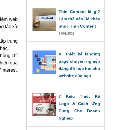
Thin Content là gì?
Làm thế nào để khắc
niệm web 
phục Thin Content
o tác xử 
23/09/2022
ập trung 
khác.
4+ thiết kế landing
hông chỉ 
page chuyên nghiệp
hiện quá 
đáng để học hỏi cho
nterest, 
website của bạn
20/09/2022
7 Kiểu Thiết Kế
Logo & Cách Ứng
Dụng Cho Doanh
Nghiệp
19/09/2022