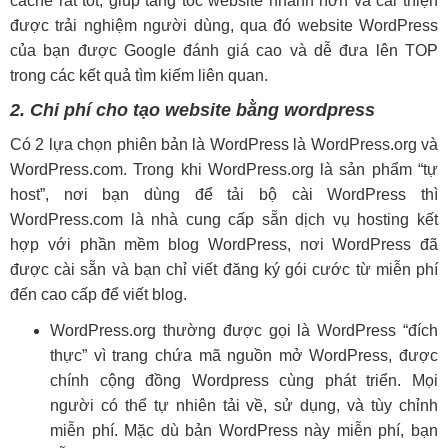
cache rất tốt, giúp tăng tốc website nhanh hơn và cải thiện
được trải nghiệm người dùng, qua đó website WordPress
của bạn được Google đánh giá cao và dễ đưa lên TOP
trong các kết quả tìm kiếm liên quan.
2. Chi phí cho tạo website bằng wordpress
Có 2 lựa chọn phiên bản là WordPress là WordPress.org và
WordPress.com. Trong khi WordPress.org là sản phẩm “tự
host”, nơi bạn dùng để tải bộ cài WordPress thì
WordPress.com là nhà cung cấp sẵn dịch vụ hosting kết
hợp với phần mềm blog WordPress, nơi WordPress đã
được cài sẵn và bạn chỉ viết đăng ký gói cước từ miễn phí
đến cao cấp để viết blog.
WordPress.org thường được gọi là WordPress “đích
thực” vì trang chứa mã nguồn mở WordPress, được
chính cộng đồng Wordpress cùng phát triển. Mọi
người có thể tự nhiên tải về, sử dụng, và tùy chỉnh
miễn phí. Mặc dù bản WordPress này miễn phí, bạn