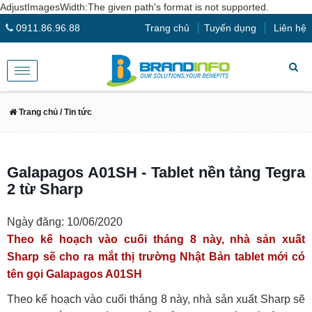
AdjustImagesWidth:The given path's format is not supported.
0911.86.96.88
Trang chủ
Tuyển dụng
Liên hệ
Toggle
navigation
Trang chủ
/ Tin tức
Galapagos A01SH - Tablet nền tảng Tegra
2 từ Sharp
Ngày đăng: 10/06/2020
Theo kế hoạch vào cuối tháng 8 này, nhà sản xuất
Sharp sẽ cho ra mắt thị trường Nhật Bản tablet mới có
tên gọi Galapagos A01SH
Theo kế hoạch vào cuối tháng 8 này, nhà sản xuất Sharp sẽ