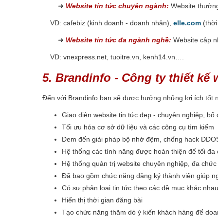
➜
Website tin tức chuyên ngành:
Website thường 
VD: cafebiz (kinh doanh - doanh nhân),
elle.com
(thời
➜
Website tin tức đa ngành nghề:
Website cập nhậ
VD: vnexpress.net, tuoitre.vn, kenh14.vn….
5. Brandinfo - Công ty thiết kế 
Đến với Brandinfo bạn sẽ được hưởng những lợi ích tốt nh
Giao diện website tin tức đẹp - chuyên nghiệp, b
Tối ưu hóa cơ sở dữ liệu và các công cụ tìm kiếm
Đem đến giải pháp bộ nhớ đệm, chống hack DDO
Hệ thống các tính năng được hoàn thiện để tối đa
Hệ thống quản trị website chuyên nghiệp, đa chức
Đã bao gồm chức năng đăng ký thành viên giúp ngư
Có sự phân loại tin tức theo các đề mục khác nha
Hiển thị thời gian đăng bài
Tạo chức năng thăm dò ý kiến khách hàng để doanh