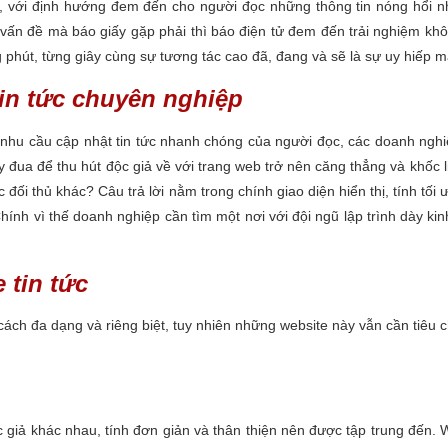
i, với định hướng đem đến cho người đọc những thông tin nóng hổi nhấ
vấn đề mà báo giấy gặp phải thì báo điện tử đem đến trải nghiệm khôn
g phút, từng giây cùng sự tương tác cao đã, đang và sẽ là sự uy hiếp 
 tin tức chuyên nghiệp
ư nhu cầu cập nhật tin tức nhanh chóng của người đọc, các doanh ng
đua để thu hút độc giả về với trang web trở nên căng thẳng và khốc li
đối thủ khác? Câu trả lời nằm trong chính giao diện hiển thị, tính tối
hính vì thế doanh nghiệp cần tìm một nơi với đội ngũ lập trình dày k
 tin tức
g cách đa dạng và riêng biệt, tuy nhiên những website này vẫn cần tiê
c giả khác nhau, tính đơn giản và thân thiện nên được tập trung đến.