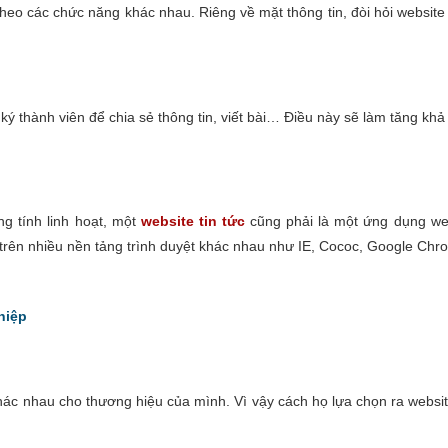
theo các chức năng khác nhau. Riêng về mặt thông tin, đòi hỏi websit
ý thành viên để chia sẻ thông tin, viết bài… Điều này sẽ làm tăng khả
g tính linh hoạt, một
website tin tức
cũng phải là một ứng dụng web 
ng trên nhiều nền tảng trình duyệt khác nhau như IE, Cococ, Google C
hiệp
ác nhau cho thương hiệu của mình. Vì vậy cách họ lựa chọn ra website