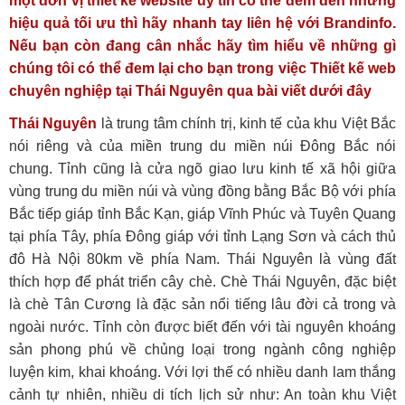
một đơn vị thiết kế website uy tín có thể đem đến những
hiệu quả tối ưu thì hãy nhanh tay liên hệ với Brandinfo.
Nếu bạn còn đang cân nhắc hãy tìm hiểu về những gì
chúng tôi có thể đem lại cho bạn trong việc Thiết kế web
chuyên nghiệp tại Thái Nguyên qua bài viết dưới đây
Thái Nguyên
là trung tâm chính trị, kinh tế của khu Việt Bắc
nói riêng và của miền trung du miền núi Đông Bắc nói
chung. Tỉnh cũng là cửa ngõ giao lưu kinh tế xã hội giữa
vùng trung du miền núi và vùng đồng bằng Bắc Bộ với phía
Bắc tiếp giáp tỉnh Bắc Kạn, giáp Vĩnh Phúc và Tuyên Quang
tại phía Tây, phía Đông giáp với tỉnh Lạng Sơn và cách thủ
đô Hà Nội 80km về phía Nam. Thái Nguyên là vùng đất
thích hợp để phát triển cây chè. Chè Thái Nguyên, đặc biệt
là chè Tân Cương là đặc sản nổi tiếng lâu đời cả trong và
ngoài nước. Tỉnh còn được biết đến với tài nguyên khoáng
sản phong phú về chủng loại trong ngành công nghiệp
luyện kim, khai khoáng. Với lợi thế có nhiều danh lam thắng
cảnh tự nhiên, nhiều di tích lịch sử như: An toàn khu Việt