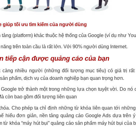
 giúp tối ưu tìm kiếm của người dùng
tảng (platform) khác thuộc hệ thống của Google (ví dụ như You
năng trên toàn cầu là rất lớn. Với 90% người dùng Internet.
ôn tiếp cận được quảng cáo của bạn
 càng nhiều người (những đối tượng mục tiêu) có giá trị rất
i sản phẩm, dịch vụ của doanh nghiệp bạn quan trọng hơn.
 Google trở thành một trong những lựa chọn tuyệt vời. Do nó
 Mà còn bao gồm đối tượng liên quan
hóa. Cho phép ta chỉ định những từ khóa liên quan tới những
hể hiểu đơn giản, nền tảng quảng cáo Google Ads dựa trên ý 
m từ khóa “máy hút bụi” quảng cáo sản phẩm máy hút bụi của 