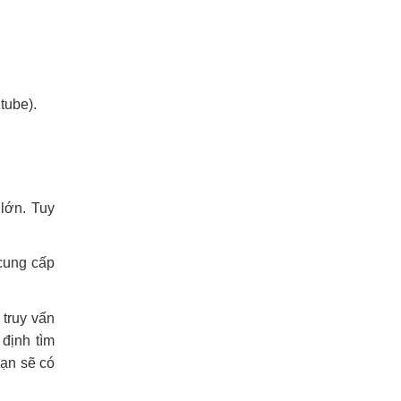
tube).
 lớn. Tuy
 cung cấp
 truy vấn
định tìm
bạn sẽ có