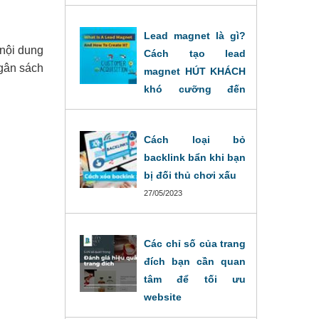
nhất
28/11/2024
Lead magnet là gì?
 nội dung
Cách tạo lead
ngân sách
magnet HÚT KHÁCH
khó cưỡng đến
khách hàng.
30/05/2023
Cách loại bỏ
backlink bẩn khi bạn
bị đối thủ chơi xấu
27/05/2023
Các chỉ số của trang
đích bạn cần quan
tâm để tối ưu
website
27/09/2022