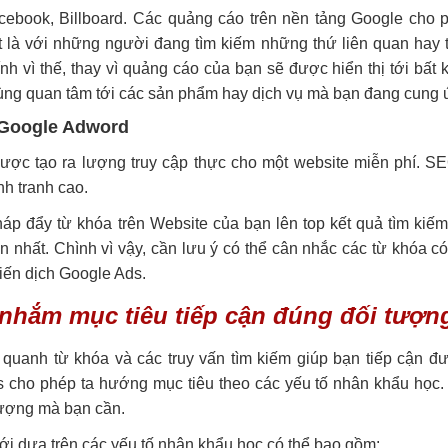
ebook, Billboard. Các quảng cáo trên nền tảng Google cho 
ệt là với những người đang tìm kiếm những thứ liên quan hay
 vì thế, thay vì quảng cáo của bạn sẽ được hiển thị tới bất k
dùng quan tâm tới các sản phẩm hay dịch vụ mà bạn đang cung 
i Google Adword
 lược tạo ra lượng truy cập thực cho một website miễn phí. SE
nh tranh cao.
 đẩy từ khóa trên Website của bạn lên top kết quả tìm kiếm
 nhất. Chình vì vậy, cần lưu ý có thể cân nhắc các từ khóa có
chiến dịch Google Ads.
 nhắm mục tiêu tiếp cận đúng đối tượn
quanh từ khóa và các truy vấn tìm kiếm giúp bạn tiếp cận đ
s cho phép ta hướng mục tiêu theo các yếu tố nhân khẩu học.
tượng mà bạn cần.
i dựa trên các yếu tố nhân khẩu học có thể bao gồm: