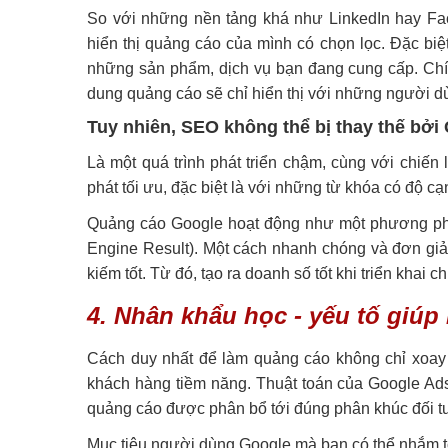
So với những nền tảng khá như LinkedIn hay Fac
hiển thị quảng cáo của mình có chọn lọc. Đặc bi
những sản phẩm, dịch vụ bạn đang cung cấp. Chính
dung quảng cáo sẽ chỉ hiển thị với những người 
Tuy nhiên, SEO không thể bị thay thế bở
Là một quá trình phát triển chậm, cùng với chiến
phát tối ưu, đặc biệt là với những từ khóa có độ cạ
Quảng cáo Google hoạt động như một phương pháp
Engine Result). Một cách nhanh chóng và đơn giản
kiếm tốt. Từ đó, tạo ra doanh số tốt khi triển khai 
4. Nhân khẩu học - yếu tố giúp
Cách duy nhất để làm quảng cáo không chỉ xoay 
khách hàng tiềm năng. Thuật toán của Google Ad
quảng cáo được phân bổ tới đúng phân khúc đối 
Mục tiêu người dùng Google mà bạn có thể nhắm tớ