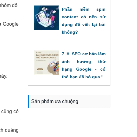
 nhóm đối
Phần mềm spin
content có nên sử
a Google
dụng để viết lại bài
không?
31/08/2022
7 lỗi SEO cơ bản làm
ảnh hưởng thứ
hạng Google - có
này.
thể bạn đã bỏ qua !
16/08/2022
Sản phẩm ưa chuộng
o cũng có
ịch quảng