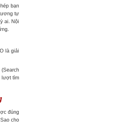
phép bạn
 tương tự
ỳ ai. Nội
ứng.
O là giải
 (Search
 lượt tìm
g
ược đúng
 Sao cho