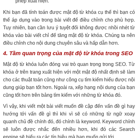
phép xuất hiện.
Khi bạn đã tính toán được mật độ từ khóa cụ thể thì bạn có
thể áp dụng vào trong bài viết để điều chỉnh cho phù hợp.
Tuy nhiên, bạn cần lưu ý tuyệt đối không được nhồi nhét từ
khóa vào bài viết chỉ để tăng mật độ từ khóa. Chúng ta nên
điều chỉnh cho nội dung chuyên sâu và hấp dẫn hơn.
4. Tầm quan trọng của mật độ từ khóa trong SEO
Mật độ từ khóa luôn đóng vai trò quan trọng trong SEO. Từ
khóa ở trên trang xuất hiện với một mật độ nhất định sẽ làm
cho các thuật toán cũng như công cụ tìm kiếm hiểu được nội
dung giúp bạn tốt hơn. Ngoài ra, xếp hạng nội dung của bạn
cũng tốt hơn trên bảng tìm kiếm với những từ khóa đó.
Vì vậy, khi viết một bài viết muốn đề cập đến vấn đề gì hay
hướng tới vấn đề gì thì khi vì sẽ có những từ ngữ xoay
quanh chủ đề chính đó, đó chính là keyword. Keyword chính
sẽ luôn được nhắc đến nhiều hơn, khi đó các Search
engine sẽ hiểu ra các tín hiệu mà bạn muốn gửi tới.