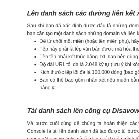
Lên danh sách các đường liên kết 
Sau khi bạn đã xác định được đâu là những domain
bạn cần tạo một danh sách những domain và liên kế
Để từ chối một miền (hoặc tên miền phụ), hã
Tệp này phải là tệp văn bản được mã hóa th
Tên tệp phải kết thúc bằng .txt, bạn nên dùng
Độ dài URL tối đa là 2.048 ký tự (lưu ý khi x
Kích thước tệp tối đa là 100.000 dòng (bao 
Bạn có thể bao gồm nhận xét nếu muốn bằn
bằng #.
Tải danh sách lên công cụ Disavo
Và bước cuối cùng để chúng ta hoàn thiện các
Console là tải lên danh sánh đã tạo được từ bước
console/disavow-links và tải danh sách của mình l