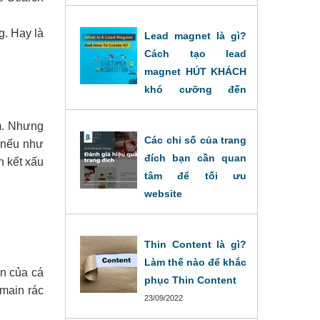
nhất
28/11/2024
g. Hay là
Lead magnet là gì?
Cách tạo lead
magnet HÚT KHÁCH
khó cưỡng đến
khách hàng.
m. Nhưng
30/05/2023
Các chỉ số của trang
, nếu như
đích bạn cần quan
n kết xấu
tâm để tối ưu
website
27/09/2022
Thin Content là gì?
Làm thế nào để khắc
ên của cá
phục Thin Content
omain rác
23/09/2022