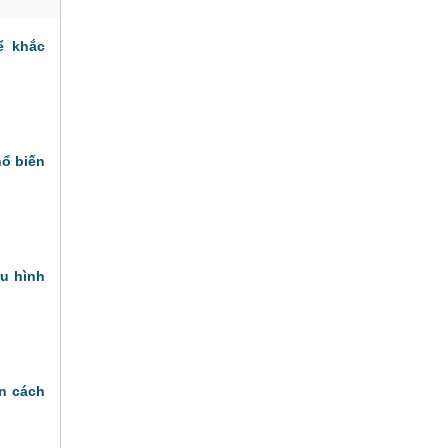
ể khắc
hổ biến
ưu hình
n cách