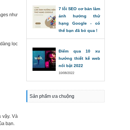
7 lỗi SEO cơ bản làm
pages như
ảnh hưởng thứ
hạng Google - có
thể bạn đã bỏ qua !
16/08/2022
 dàng lọc
Điểm qua 10 xu
hướng thiết kế web
nổi bật 2022
10/08/2022
Sản phẩm ưa chuộng
s vậy. Và
ủa bạn.