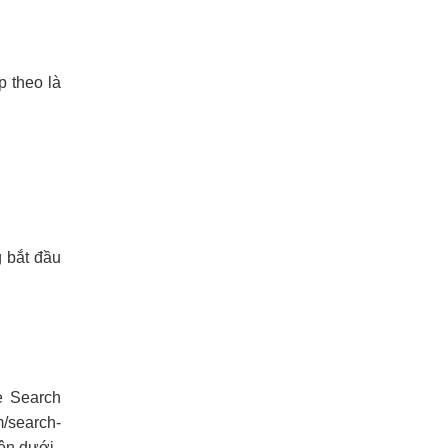
p theo là
 bắt đầu
e Search
m/search-
ên dưới.