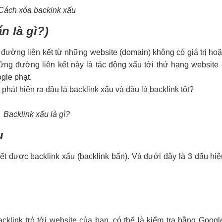
Cách xóa backink xấu
n là gì?)
 đường liên kết từ những website (domain) không có giá trị ho
ng đường liên kết này là tác động xấu tới thứ hạng website 
ogle phạt.
át hiện ra đâu là backlink xấu và đâu là backlink tốt?
Backlink xấu là gì?
u
ết được backlink xấu (backlink bẩn). Và dưới đây là 3 dấu hiệ
cklink trỏ tới website của bạn, có thể là kiểm tra bằng Goog