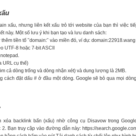
xấu
 xấu, nhưng liên kết xấu trỏ tới website của bạn thì việc tiế
t này. Một số lưu ý khi bạn tạo và lưu danh sách:
y thêm tiền tố "domain:" vào miền đó, ví dụ: domain:22918.wang
eo UTF-8 hoặc 7-bit ASCII
 notepad.
óa URL cụ thể)
gồm cả dòng trống và dòng nhận xét) và dung lượng là 2MB.
g cách đặt dấu # ở đầu một dòng. Google sẽ bỏ qua mọi dòng
w
h xóa backlink bẩn (xấu) nhờ công cụ Disavow trong Googl
 2. Bạn truy cập vào đường dẫn này: https://search.google.co
ên bằng cách bấm vào nút Tải danh sách từ chối lên như hình b