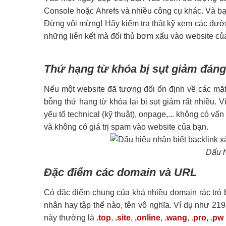
Console hoặc Ahrefs và nhiều công cụ khác. Và bạn
Đừng vội mừng! Hãy kiểm tra thật kỹ xem các đường 
những liên kết mà đối thủ bơm xấu vào website củ
Thứ hạng từ khóa bị sụt giảm đáng
Nếu một website đã tương đối ổn định về các mặt
bỗng thứ hạng từ khóa lại bị sụt giảm rất nhiều. V
yếu tố technical (kỹ thuật), onpage,... không có vấn
và không có giá trị spam vào website của bạn.
Dấu h
Đặc điểm các domain và URL
Có đặc điểm chung của khá nhiều domain rác trỏ b
nhân hay tập thể nào, tên vô nghĩa. Ví dụ như 219
này thường là
.top
,
.site
,
.online
,
.wang
,
.pro, .pw