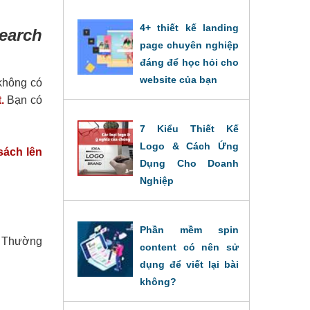
4+ thiết kế landing
earch
page chuyên nghiệp
đáng để học hỏi cho
website của bạn
không có
20/09/2022
.
Bạn có
7 Kiểu Thiết Kế
Logo & Cách Ứng
sách lên
Dụng Cho Doanh
Nghiệp
19/09/2022
Phần mềm spin
. Thường
content có nên sử
dụng để viết lại bài
không?
31/08/2022