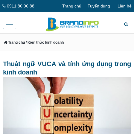
0911.86.96.88
Trang chủ
Tuyển dụng
Liên hệ
Toggle
navigation
Trang chủ
/ Kiến thức kinh doanh
Thuật ngữ VUCA và tính ứng dụng trong
kinh doanh