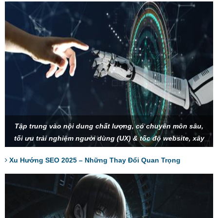
Tập trung vào nội dung chất lượng, có chuyên môn sâu,
tối ưu trải nghiệm người dùng (UX) & tốc độ website, xây
dựng thương hiệu và SEO Entity để tạo sự uy tín, tận dụng
Xu Hướng SEO 2025 – Những Thay Đổi Quan Trọng
AI và tìm kiếm bằng giọng nói để tối ưu từ khóa.