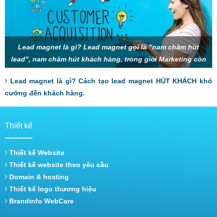
Lead magnet là gì? Lead magnet gọi là "nam châm hút
lead", nam châm hút khách hàng, trong giới Marketing còn
gọi là mồi nhử, thính, gây sự chú
Lead magnet là gì? Cách tạo lead magnet HÚT KHÁCH khó
cưỡng đến khách hàng.
Thiết kế
Thiết kế Website
Thiết kế website theo yêu cầu
Domain & hosting
Thiết kế logo thương hiệu
Brandinfo WebCare