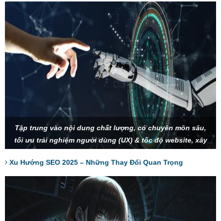
Tập trung vào nội dung chất lượng, có chuyên môn sâu,
tối ưu trải nghiệm người dùng (UX) & tốc độ website, xây
dựng thương hiệu và SEO Entity để tạo sự uy tín, tận dụng
Xu Hướng SEO 2025 – Những Thay Đổi Quan Trọng
AI và tìm kiếm bằng giọng nói để tối ưu từ khóa.