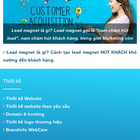
Lead magnet là gì? Lead magnet gọi là "nam châm hút
lead", nam châm hút khách hàng, trong giới Marketing còn
gọi là mồi nhử, thính, gây sự chú
Lead magnet là gì? Cách tạo lead magnet HÚT KHÁCH khó
cưỡng đến khách hàng.
Thiết kế
Thiết kế Website
Thiết kế website theo yêu cầu
Domain & hosting
Thiết kế logo thương hiệu
Brandinfo WebCare