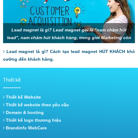
Lead magnet là gì? Lead magnet gọi là "nam châm hút
lead", nam châm hút khách hàng, trong giới Marketing còn
gọi là mồi nhử, thính, gây sự chú
Lead magnet là gì? Cách tạo lead magnet HÚT KHÁCH khó
cưỡng đến khách hàng.
Thiết kế
Thiết kế Website
Thiết kế website theo yêu cầu
Domain & hosting
Thiết kế logo thương hiệu
Brandinfo WebCare