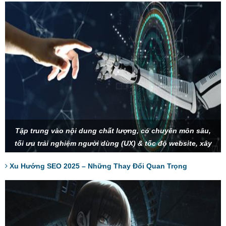
Tập trung vào nội dung chất lượng, có chuyên môn sâu,
tối ưu trải nghiệm người dùng (UX) & tốc độ website, xây
dựng thương hiệu và SEO Entity để tạo sự uy tín, tận dụng
Xu Hướng SEO 2025 – Những Thay Đổi Quan Trọng
AI và tìm kiếm bằng giọng nói để tối ưu từ khóa.