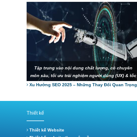
Tập trung vào nội dung chất lượng, có chuyên
môn sâu, tối ưu trải nghiệm người dùng (UX) & tốc
độ website, xây dựng thương hiệu và SEO Entity
Xu Hướng SEO 2025 – Những Thay Đổi Quan Trọng
để tạo sự uy tín, tận dụng AI và tìm kiếm bằng
giọng nói để tối ưu từ khóa.
Thiết kế
Thiết kế Website