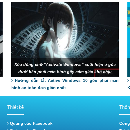
Xóa dòng chữ “Activate Windows” xuất hiện ở góc
dưới bên phải màn hình gây cảm giác khó chịu
cho một số người dùng.
Hướng dẫn tắt Active Windows 10 góc phải màn
hình an toàn đơn giản nhất
K
Thiết kế
Thông
Quảng cáo Facebook
Công