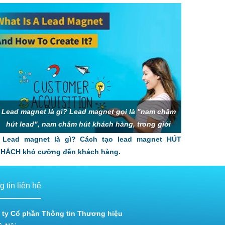
Lead magnet là gì? Lead magnet gọi là "nam châm
hút lead", nam châm hút khách hàng, trong giới
Marketing còn gọi là mồi nhử, thính, gây sự chú
Lead magnet là gì? Cách tạo lead magnet HÚT
HÁCH khó cưỡng đến khách hàng.
 tin liên hệ
 ty Cổ phần Thông tin Thương hiệu