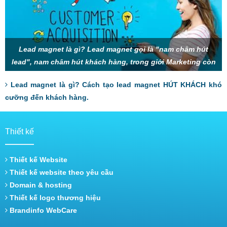
Lead magnet là gì? Lead magnet gọi là "nam châm hút
lead", nam châm hút khách hàng, trong giới Marketing còn
gọi là mồi nhử, thính, gây sự chú
Lead magnet là gì? Cách tạo lead magnet HÚT KHÁCH khó
cưỡng đến khách hàng.
Thiết kế
Thiết kế Website
Thiết kế website theo yêu cầu
Domain & hosting
Thiết kế logo thương hiệu
Brandinfo WebCare