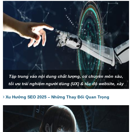
Tập trung vào nội dung chất lượng, có chuyên môn sâu,
tối ưu trải nghiệm người dùng (UX) & tốc độ website, xây
dựng thương hiệu và SEO Entity để tạo sự uy tín, tận dụng
Xu Hướng SEO 2025 – Những Thay Đổi Quan Trọng
AI và tìm kiếm bằng giọng nói để tối ưu từ khóa.