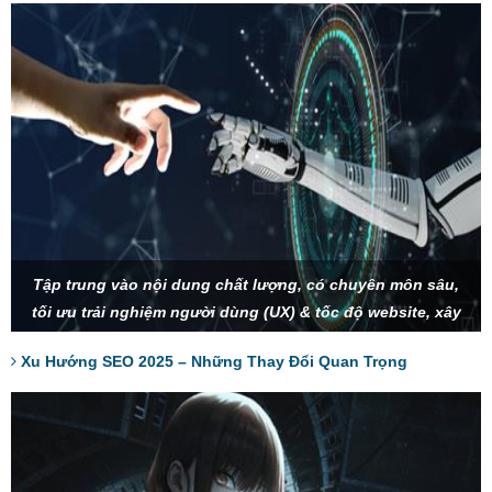
Tập trung vào nội dung chất lượng, có chuyên môn sâu,
tối ưu trải nghiệm người dùng (UX) & tốc độ website, xây
dựng thương hiệu và SEO Entity để tạo sự uy tín, tận dụng
Xu Hướng SEO 2025 – Những Thay Đổi Quan Trọng
AI và tìm kiếm bằng giọng nói để tối ưu từ khóa.