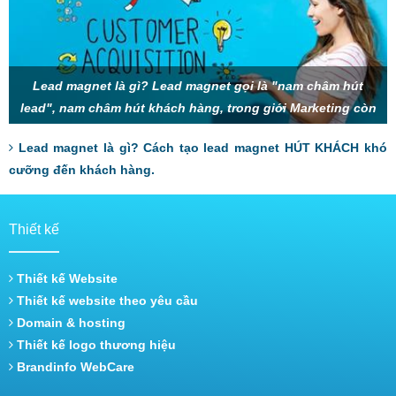
Lead magnet là gì? Lead magnet gọi là "nam châm hút
lead", nam châm hút khách hàng, trong giới Marketing còn
gọi là mồi nhử, thính, gây sự chú
Lead magnet là gì? Cách tạo lead magnet HÚT KHÁCH khó
cưỡng đến khách hàng.
Thiết kế
Thiết kế Website
Thiết kế website theo yêu cầu
Domain & hosting
Thiết kế logo thương hiệu
Brandinfo WebCare