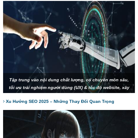
Tập trung vào nội dung chất lượng, có chuyên môn sâu,
tối ưu trải nghiệm người dùng (UX) & tốc độ website, xây
dựng thương hiệu và SEO Entity để tạo sự uy tín, tận dụng
Xu Hướng SEO 2025 – Những Thay Đổi Quan Trọng
AI và tìm kiếm bằng giọng nói để tối ưu từ khóa.