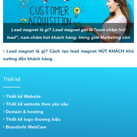
Lead magnet là gì? Lead magnet gọi là "nam châm hút
lead", nam châm hút khách hàng, trong giới Marketing còn
gọi là mồi nhử, thính, gây sự chú
Lead magnet là gì? Cách tạo lead magnet HÚT KHÁCH khó
cưỡng đến khách hàng.
Thiết kế
Thiết kế Website
Thiết kế website theo yêu cầu
Domain & hosting
Thiết kế logo thương hiệu
Brandinfo WebCare