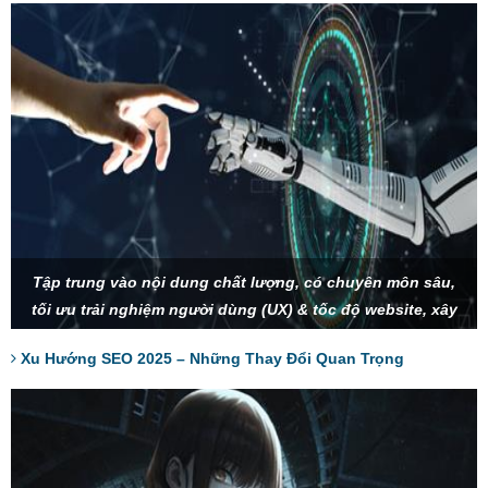
Tập trung vào nội dung chất lượng, có chuyên môn sâu,
tối ưu trải nghiệm người dùng (UX) & tốc độ website, xây
dựng thương hiệu và SEO Entity để tạo sự uy tín, tận dụng
Xu Hướng SEO 2025 – Những Thay Đổi Quan Trọng
AI và tìm kiếm bằng giọng nói để tối ưu từ khóa.