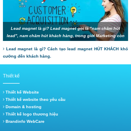
Lead magnet là gì? Lead magnet gọi là "nam châm hút
lead", nam châm hút khách hàng, trong giới Marketing còn
gọi là mồi nhử, thính, gây sự chú
Lead magnet là gì? Cách tạo lead magnet HÚT KHÁCH khó
cưỡng đến khách hàng.
Thiết kế
Thiết kế Website
Thiết kế website theo yêu cầu
Domain & hosting
Thiết kế logo thương hiệu
Brandinfo WebCare