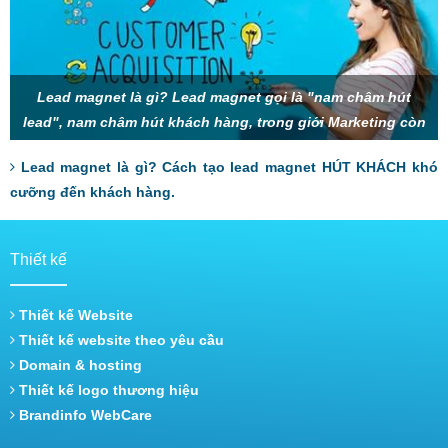
Lead magnet là gì? Lead magnet gọi là "nam châm hút
lead", nam châm hút khách hàng, trong giới Marketing còn
gọi là mồi nhử, thính, gây sự chú
Lead magnet là gì? Cách tạo lead magnet HÚT KHÁCH khó
cưỡng đến khách hàng.
Thiết kế
Thiết kế Website
Thiết kế website theo yêu cầu
Domain & hosting
Thiết kế logo thương hiệu
Brandinfo WebCare