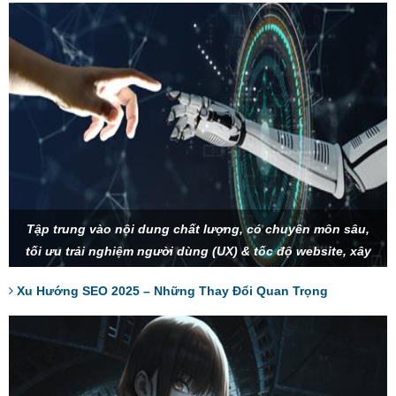
Tập trung vào nội dung chất lượng, có chuyên môn sâu,
tối ưu trải nghiệm người dùng (UX) & tốc độ website, xây
dựng thương hiệu và SEO Entity để tạo sự uy tín, tận dụng
Xu Hướng SEO 2025 – Những Thay Đổi Quan Trọng
AI và tìm kiếm bằng giọng nói để tối ưu từ khóa.