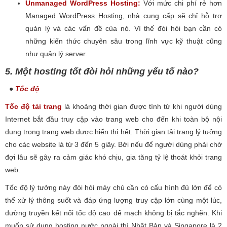
Unmanaged WordPress Hosting:
Với mức chi phí rẻ hơn
Managed WordPress Hosting, nhà cung cấp sẽ chỉ hỗ trợ
quản lý và các vấn đề của nó. Vì thế đòi hỏi bạn cần có
những kiến thức chuyên sâu trong lĩnh vực kỹ thuật cũng
như quản lý server.
5. Một hosting tốt đòi hỏi những yếu tố nào?
●
Tốc độ
Tốc độ tải trang
là khoảng thời gian được tính từ khi người dùng
Internet bắt đầu truy cập vào trang web cho đến khi toàn bộ nội
dung trong trang web được hiển thị hết. Thời gian tải trang lý tưởng
cho các website là từ 3 đến 5 giây. Bởi nếu để người dùng phải chờ
đợi lâu sẽ gây ra cảm giác khó chịu, gia tăng tỷ lệ thoát khỏi trang
web.
Tốc độ lý tưởng này đòi hỏi máy chủ cần có cấu hình đủ lớn để có
thể xử lý thông suốt và đáp ứng lượng truy cập lớn cùng một lúc,
đường truyền kết nối tốc độ cao để mạch không bị tắc nghẽn. Khi
muốn sử dụng hosting nước ngoài thì Nhật Bản và Singapore là 2