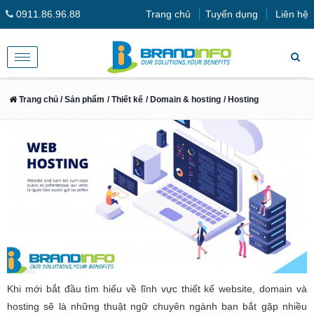
0911.86.96.88
Trang chủ
Tuyển dụng
Liên hệ
Toggle
navigation
Trang chủ
/ Sản phẩm
/ Thiết kế
/ Domain & hosting
/ Hosting
Khi mới bắt đầu tìm hiểu về lĩnh vực thiết kế website, domain và
hosting sẽ là những thuật ngữ chuyên ngành bạn bắt gặp nhiều